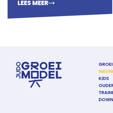
LEES MEER
GROE
NIEU
KIDS
OUDE
TRAIN
DOWN