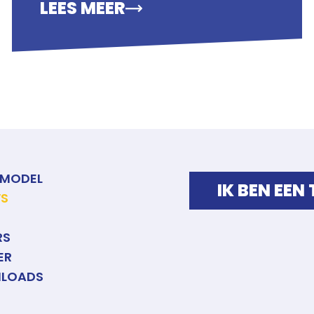
LEES MEER
IMODEL
IK BEN EEN
WS
RS
ER
LOADS