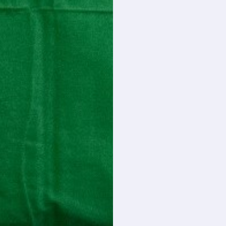
Judovaardigheden
zijn belangrijker dan
techniek
.