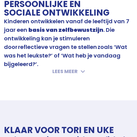
PERSOONLIJKE EN
SOCIALE ONTWIKKELING
Kinderen ontwikkelen vanaf de leeftijd van 7
jaar een
basis van zelfbewustzijn
. Die
ontwikkeling kan je stimuleren
door reflectieve vragen te stellen zoals ‘Wat
was het leukste?’ of ‘Wat heb je vandaag
bijgeleerd?’.
LEES MEER
De kinderen kunnen
gerichte keuzes
maken. Hun
aandachtsboog
wordt langer en hun
denken
steeds realistischer
.
Oorzaak en gevolg
begrijpen ze steeds beter. Hun spel wordt een echt
opbouwend samenspel. Sporters ontwikkelen het
besef van wat ze wel en (nog) niet kunnen.
KLAAR VOOR TORI EN UKE