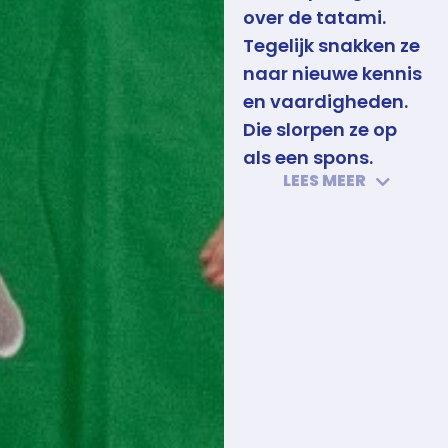
over de tatami.
Tegelijk snakken ze
naar nieuwe kennis
en vaardigheden.
Die slorpen ze op
als een spons.
LEES MEER
Het is in deze fase dat
je kinderen de
basisjudovaardigheden
en eerste technieken
van het judo aanleert.
Belangrijk is dat jonge
judoka’s van bij de start
de correcte
bewegingen oefenen.