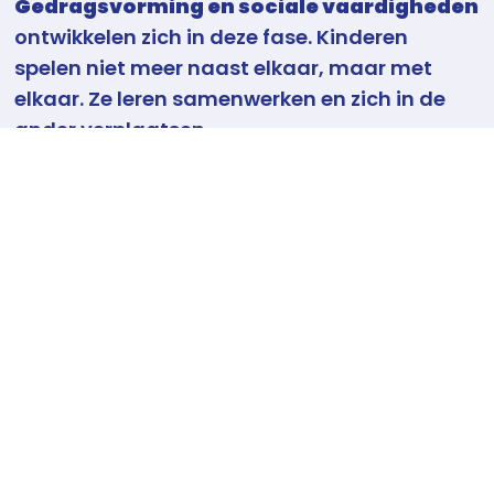
Gedragsvorming en sociale vaardigheden
ontwikkelen zich in deze fase. Kinderen
spelen niet meer naast elkaar, maar met
elkaar. Ze leren samenwerken en zich in de
ander verplaatsen.
LEES MEER
Dit betekent dat jonge judoka’s op deze leeftijd de
functie van tori en uke
kunnen aanleren. Dat het
ene niet bestaat zonder het andere. Dat aanvallen
niet kan zonder verdedigen. Dat zorg dragen voor
elkaar een fundamentele judowaarde is.
SITUERING
Je kan kinderen nu ook aanleren hoe ze zich
moeten gedragen op en rond de mat. Ze leren hun
LEERLIJNEN
gedrag en gevoelens inschatten
: ‘Hoe voel ik me
en op welke manier kan ik dit tonen op en rond de
mat?’
ONTWIKKELING EN BEGELEIDING