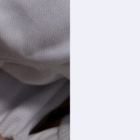
interesse in wedstrijden
nemen deel aan
wedstrijden en
trainingen buiten de
club. Ze bereiken voor
hun
voorkeurstechnieken
de
verpersoonlijkingfase
(
leerlijn techniek
).
Judospecifieke
ontwikkeling op lange
termijn
blijft voor
beiden belangrijker dan
succes op korte
termijn. Presteren is