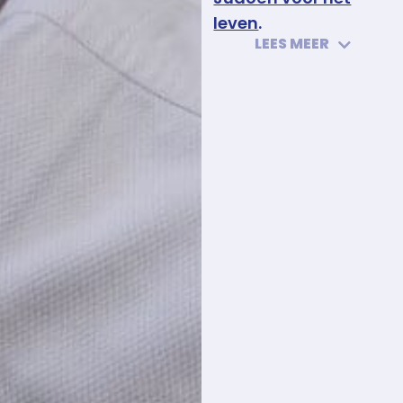
leven
.
LEES MEER
Het verschil in
begeleiding is in deze
fase nog niet erg
uitgesproken. In je
training geef je stilaan
meer gewicht aan
kampen
(nog steeds
in meer gesloten vorm).
Trainingsmomenten
worden langer en
frequenter
.
Deze judoka’s met
topsportambitie of