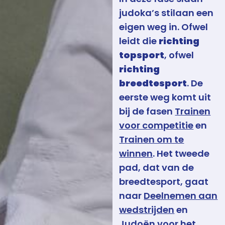
judoka’s stilaan een
eigen weg in. Ofwel
leidt die
richting
topsport
, ofwel
richting
breedtesport
. De
eerste weg komt uit
bij de fasen
Trainen
voor competitie
en
Trainen om te
winnen
. Het tweede
pad, dat van de
breedtesport, gaat
naar
Deelnemen aan
wedstrijden
en
Judoën voor het