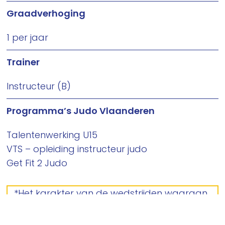
Graadverhoging
1 per jaar
Trainer
Instructeur (B)
Programma’s Judo Vlaanderen
Talentenwerking U15
VTS – opleiding instructeur judo
Get Fit 2 Judo
*Het karakter van de wedstrijden waaraan
judoka’s U15 deelnemen, wordt meer
bepaald door winst en verlies (bv.