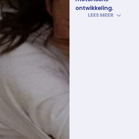
ontwikkeling.
LEES MEER
Deze fase lijkt dus erg
op de vorige,
leren
trainen I (U11)
. Kinderen
zijn nog steeds in hun
gouden periode, de
ideale leeftijd voor
motorisch leren
. In de
vorige fase oefenden
jouw judoka’s vooral op
basisbewegingsvaard
en
judovaardigheden
in combinatie met
fysieke
eigenschappen
zoals