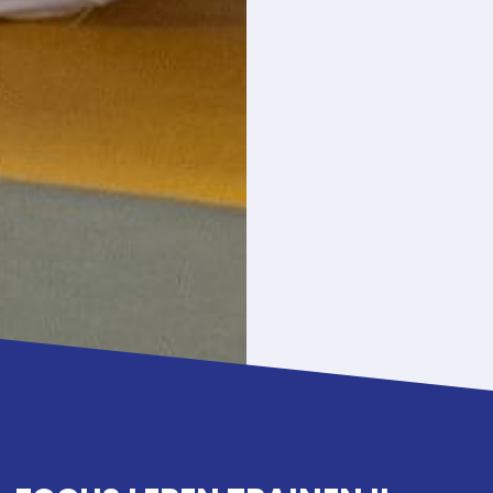
ontwikkelingsgericht.
Tegelijk worden
kinderen genoeg
uitgedaagd in hun
oefeningen en
spelvormen, op maat
van hun
ontwikkelingsniveau.
Hoe meer
succeservaringen ze
boeken, hoe meer
vooruitgang ze voelen,
hoe groter het
judoplezier
.