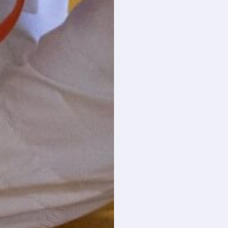
speels en gevarieerd
aan de slag te gaan,
worden judoka’s
algemeen
judovaardiger, gaan ze
in spel-en kampvormen
ook meer en meer
succesvol toepassen
wat ze leerden. Op deze
manier behouden
judoka’s hun interesse
en plezier.
Activiteiten binnen en
buiten de club blijven
nog steeds vooral
plezant en