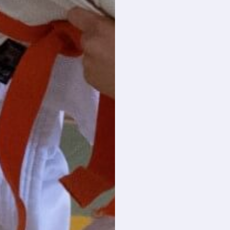
coördinatie, kracht,
flexibiliteit, snelheid en
uithouding. Ze leerden
de
eerste grepen en
worpen
toepassen in
o.a. uitvoeringsvormen,
schakel, overname en
transitie.
Blijf deze focus
aanhouden, en blijf
creatief aan de slag
met meer open
oefenvormen en meer
gesloten spel-en
kampvormen. Door